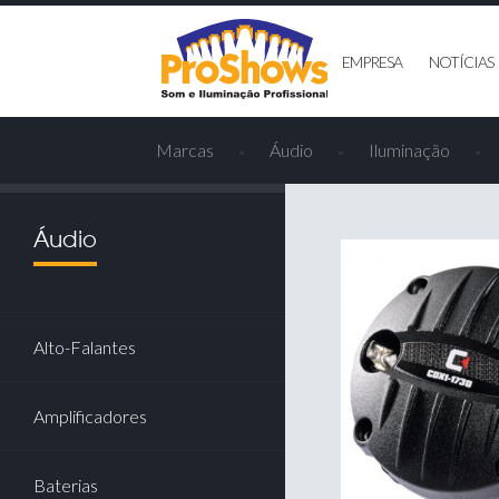
face
Twitter
Youtube
EMPRESA
NOTÍCIAS
Marcas
Áudio
Iluminação
Áudio
Alto-Falantes
Amplificadores
Baterias