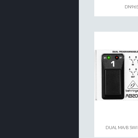
DN96
DUAL MA/B SWI